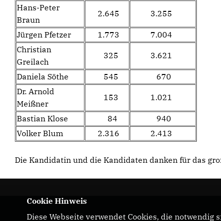
Hans-Peter
2.645
3.255
Braun
Jürgen Pfetzer
1.773
7.004
Christian
325
3.621
Greilach
Daniela Söthe
545
670
Dr. Arnold
153
1.021
Meißner
Bastian Klose
84
940
Volker Blum
2.316
2.413
Die Kandidatin und die Kandidaten danken für das gr
Cookie Hinweis
Diese Webseite verwendet Cookies, die notwendig si
Beschreibung