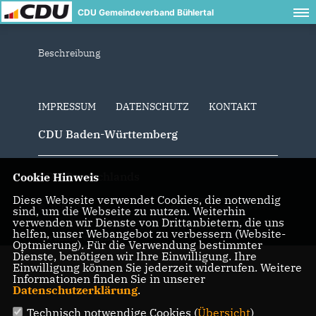
CDU Gemeindeverband Bühlertal
Beschreibung
IMPRESSUM
DATENSCHUTZ
KONTAKT
CDU Baden-Württemberg
CDU Deutschlands
Cookie Hinweis
Diese Webseite verwendet Cookies, die notwendig
© 2026 CDU
Realisation: Sharkness Media
sind, um die Webseite zu nutzen. Weiterhin
verwenden wir Dienste von Drittanbietern, die uns
Gemeindeverband Bühlertal
GmbH & Co. KG
helfen, unser Webangebot zu verbessern (Website-
Alle Rechte vorbehalten.
Optmierung). Für die Verwendung bestimmter
Dienste, benötigen wir Ihre Einwilligung. Ihre
Einwilligung können Sie jederzeit widerrufen. Weitere
Informationen finden Sie in unserer
Datenschutzerklärung
.
Technisch notwendige Cookies (
Übersicht
)