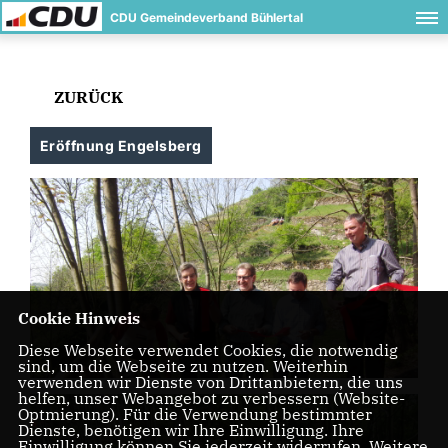
CDU Gemeindeverband Bühlertal
ZURÜCK
Eröffnung Engelsberg
Cookie Hinweis
Diese Webseite verwendet Cookies, die notwendig
sind, um die Webseite zu nutzen. Weiterhin
verwenden wir Dienste von Drittanbietern, die uns
helfen, unser Webangebot zu verbessern (Website-
Optmierung). Für die Verwendung bestimmter
Dienste, benötigen wir Ihre Einwilligung. Ihre
Einwilligung können Sie jederzeit widerrufen. Weitere