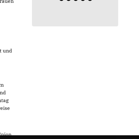
Frauen
t und
em
und
ntag
weise
Union