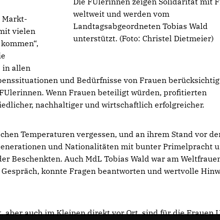
Die FUlerinnen zeigen Solidarität mit 
weltweit und werden vom
 Markt-
Landtagsabgeordneten Tobias Wald
it vielen
unterstützt. (Foto: Christel Dietmeier)
u kommen“,
ie
in allen
benssituationen und Bedürfnisse von Frauen berücksichtig
 FUlerinnen. Wenn Frauen beteiligt würden, profitierten
iedlicher, nachhaltiger und wirtschaftlich erfolgreicher.
ischen Temperaturen vergessen, und an ihrem Stand vor d
Generationen und Nationalitäten mit bunter Primelpracht 
 der Beschenkten. Auch MdL Tobias Wald war am Weltfraue
ns Gespräch, konnte Fragen beantworten und wertvolle Hin
 aber auch im Kleinen direkt vor Ort, sind für die Frauen 