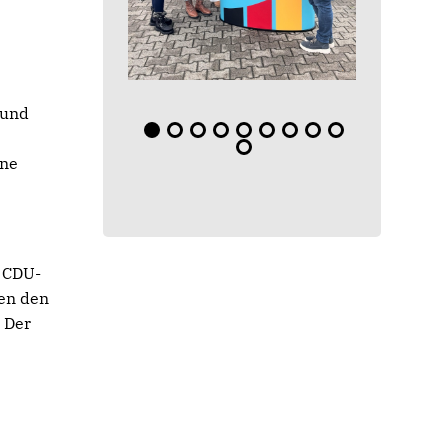
 und
ine
s CDU-
en den
. Der